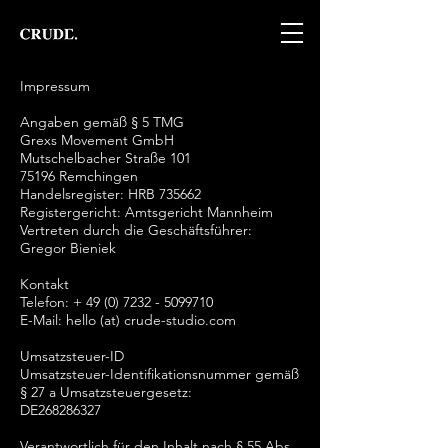
Impressum
Angaben gemäß § 5 TMG
Grexs Movement GmbH
Mutschelbacher Straße 101
75196 Remchingen
Handelsregister: HRB 735662
Registergericht: Amtsgericht Mannheim
Vertreten durch die Geschäftsführer:
Gregor Bieniek
Kontakt
Telefon: +
49 (0) 7232 - 5099710
E-Mail: hello (at) crude-studio.com
Umsatzsteuer-ID
Umsatzsteuer-Identifikationsnummer gemäß
§ 27 a Umsatzsteuergesetz:
DE268286327
Verantwortlich für den Inhalt nach § 55 Abs.