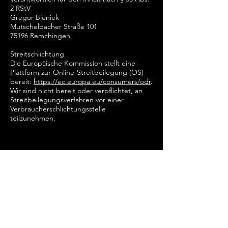
2 RStV
Gregor Bieniek
Mutschelbacher Straße 101
75196 Remchingen
Streitschlichtung
Die Europäische Kommission stellt eine
Plattform zur Online-Streitbeilegung (OS)
bereit:
https://ec.europa.eu/consumers/odr
.
Wir sind nicht bereit oder verpflichtet, an
Streitbeilegungsverfahren vor einer
Verbraucherschlichtungsstelle
teilzunehmen.